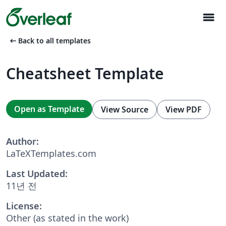
menu
arrow_left_alt
Back to all templates
Cheatsheet Template
Open as Template
View Source
View PDF
Author:
LaTeXTemplates.com
Last Updated:
11년 전
License:
Other (as stated in the work)