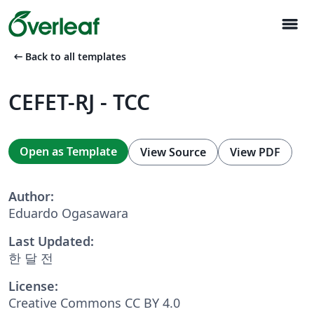
menu
arrow_left_alt
Back to all templates
CEFET-RJ - TCC
Open as Template
View Source
View PDF
Author:
Eduardo Ogasawara
Last Updated:
한 달 전
License:
Creative Commons CC BY 4.0