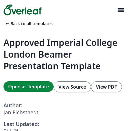
menu
arrow_left_alt
Back to all templates
Approved Imperial College
London Beamer
Presentation Template
Open as Template
View Source
View PDF
Author:
Jan Eichstaedt
Last Updated:
9년 전