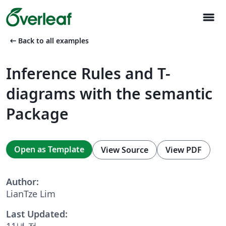
menu
arrow_left_alt
Back to all examples
Inference Rules and T-
diagrams with the semantic
Package
Open as Template
View Source
View PDF
Author:
LianTze Lim
Last Updated:
11년 전