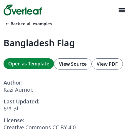
menu
arrow_left_alt
Back to all examples
Bangladesh Flag
Open as Template
View Source
View PDF
Author:
Kazi Aurnob
Last Updated:
6년 전
License:
Creative Commons CC BY 4.0