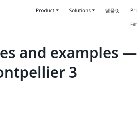
Product
Solutions
템플릿
Pr
Fil
es and examples —
ntpellier 3