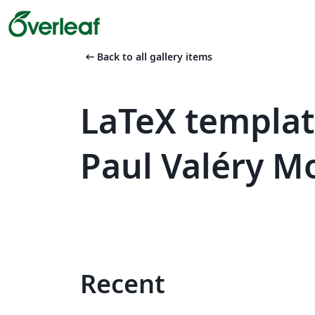
arrow_left_alt
Back to all gallery items
LaTeX templat
Paul Valéry Mo
Recent