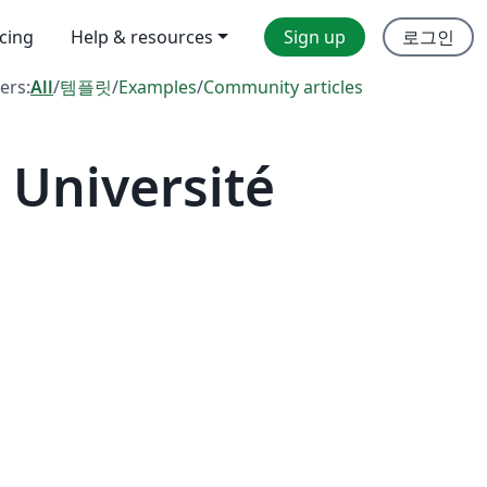
icing
Help & resources
Sign up
로그인
ters:
All
/
템플릿
/
Examples
/
Community articles
 Université