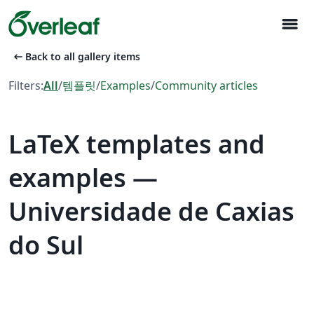
menu
arrow_left_alt
Back to all gallery items
Filters:
All
/
템플릿
/
Examples
/
Community articles
LaTeX templates and
examples —
Universidade de Caxias
do Sul