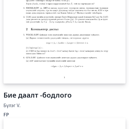
Бие даалт -бодлого
Бүлэг V.
FP