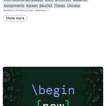
Assignments
Korean
XeLaTeX
Theses
Chinese
National University of Mongolia
Show more
\begin
{
now
}