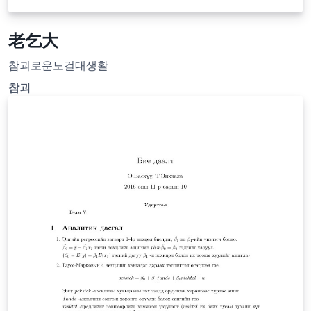
老乞大
참괴로운노걸대생활
참괴