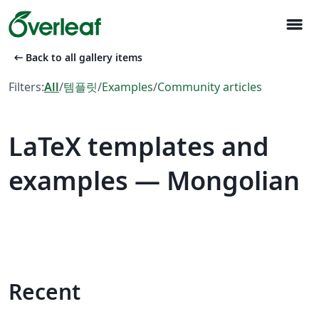
menu
arrow_left_alt
Back to all gallery items
Filters:
All
/
템플릿
/
Examples
/
Community articles
LaTeX templates and
examples — Mongolian
Recent