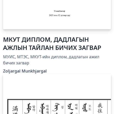
МКУТ ДИПЛОМ, ДАДЛАГЫН
АЖЛЫН ТАЙЛАН БИЧИХ ЗАГВАР
МУИС, МТЭС, МКУТ-ийн диплом, дадлагын ажил
бичих загвар
Zoljargal Munkhjargal