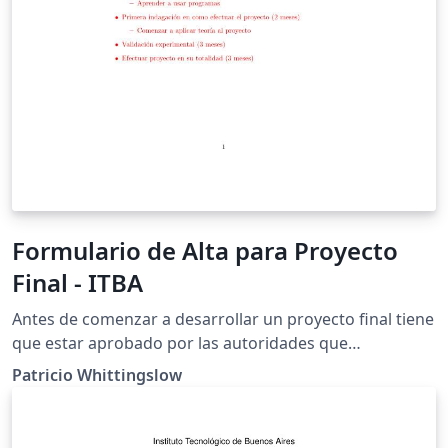
Formulario de Alta para Proyecto
Final - ITBA
Antes de comenzar a desarrollar un proyecto final tiene
que estar aprobado por las autoridades que
correspondan. Este documento contiene los datos que
Patricio Whittingslow
resumen el proyecto y el formato para avalar el
proyecto según lo estipulado Julio 2019.