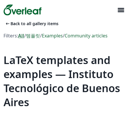
menu
arrow_left_alt
Back to all gallery items
Filters:
All
/
템플릿
/
Examples
/
Community articles
LaTeX templates and
examples — Instituto
Tecnológico de Buenos
Aires