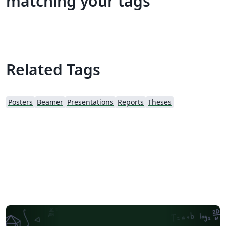
matching your tags
Related Tags
Posters
Beamer
Presentations
Reports
Theses