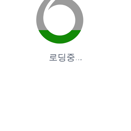
로딩중
.
.
.