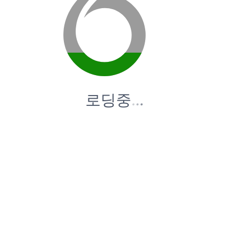
로딩중
.
.
.