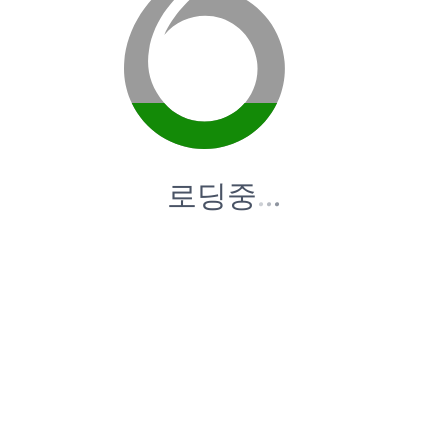
로딩중
.
.
.