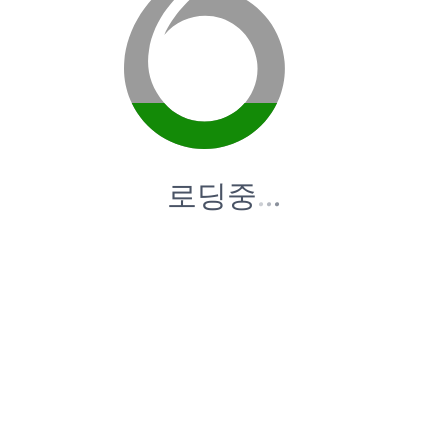
로딩중
.
.
.