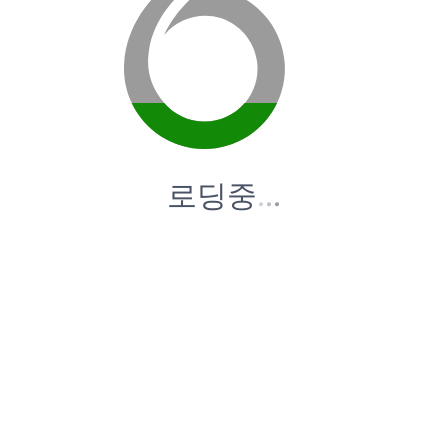
로딩중
.
.
.