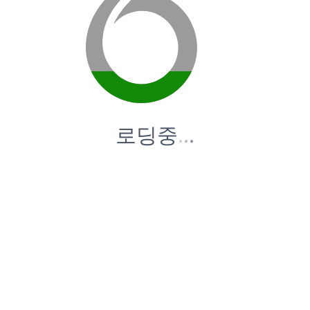
로딩중
.
.
.