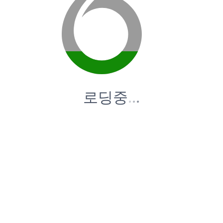
로딩중
.
.
.