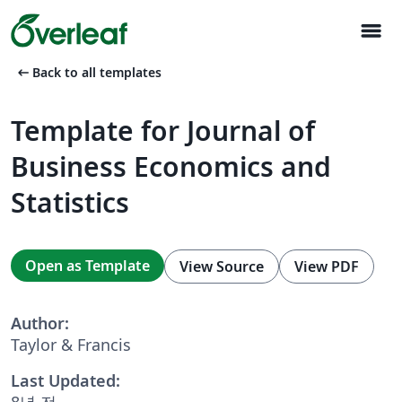
menu
arrow_left_alt
Back to all templates
Template for Journal of
Business Economics and
Statistics
Open as Template
View Source
View PDF
Author:
Taylor & Francis
Last Updated:
8년 전