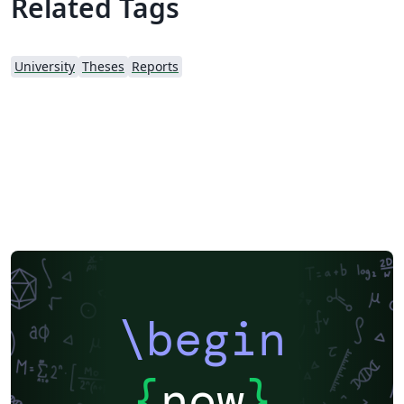
Related Tags
University
Theses
Reports
\begin
{
now
}