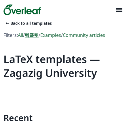
menu
arrow_left_alt
Back to all templates
Filters:
All
/
템플릿
/
Examples
/
Community articles
LaTeX templates —
Zagazig University
Recent