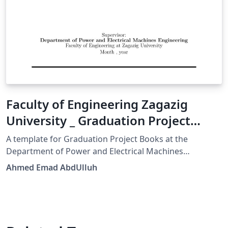
Faculty of Engineering Zagazig
University _ Graduation Project
Book Template
A template for Graduation Project Books at the
Department of Power and Electrical Machines
Engineering, Faculty of Engineering at Zagazig
Ahmed Emad AbdUlluh
University.