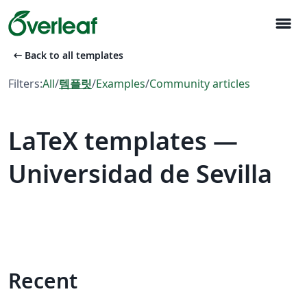
menu
arrow_left_alt
Back to all templates
Filters:
All
/
템플릿
/
Examples
/
Community articles
LaTeX templates —
Universidad de Sevilla
Recent