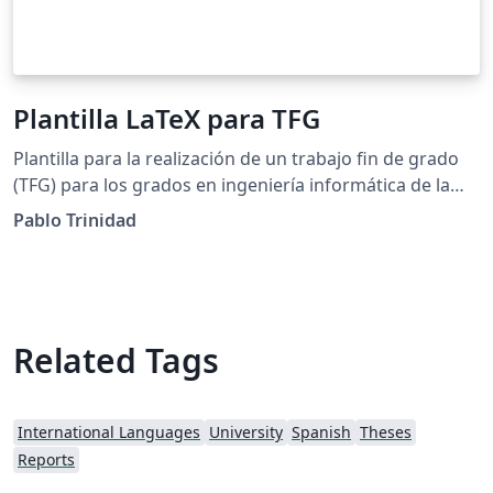
Plantilla LaTeX para TFG
Plantilla para la realización de un trabajo fin de grado
(TFG) para los grados en ingeniería informática de la
Escuela Técnica Superior de Ingeniería Informática de la
Pablo Trinidad
Universidad de Sevilla.
Related Tags
International Languages
University
Spanish
Theses
Reports