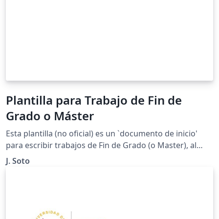
Plantilla para Trabajo de Fin de
Grado o Máster
Esta plantilla (no oficial) es un `documento de inicio'
para escribir trabajos de Fin de Grado (o Master), al
estilo de los que usamos en la Facultad de Matemáticas
J. Soto
de la Universidad de Sevilla. ¡Contacte con el autor para
sugerir mejoras!