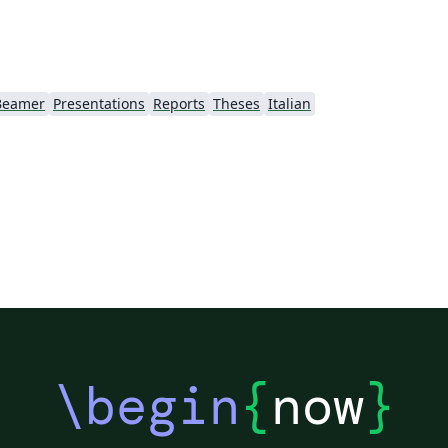
Beamer
Presentations
Reports
Theses
Italian
\begin
{
now
}