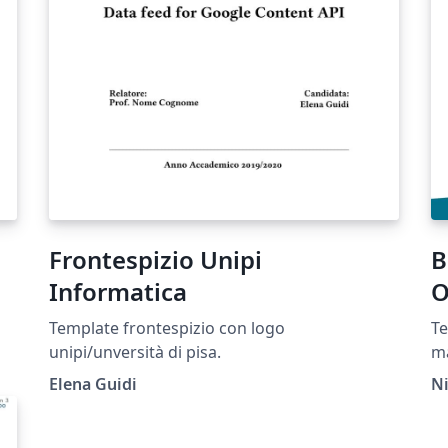
Frontespizio Unipi
B
Informatica
O
Template frontespizio con logo
Te
unipi/unversità di pisa.
ma
No
Elena Guidi
N
lo
Pi
na
t