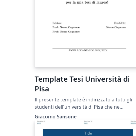
Template Tesi Università di
Pisa
Il presente template è indirizzato a tutti gli
studenti dell'università di Pisa che ne
vorranno fare uso. Basterà modificare il
Giacomo Sansone
dipartimento e il corso di laurea per adattar
alle esigenze. Chiaramente, cambiando l'ico
sul frontespizio si adatta facilmente ad una