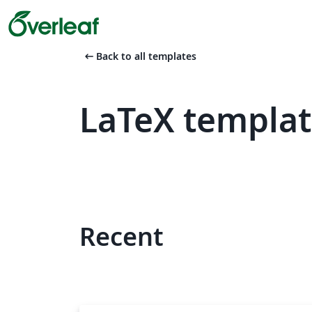
arrow_left_alt
Back to all templates
LaTeX templat
Recent