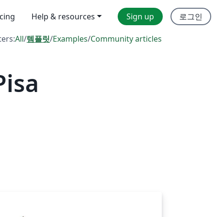
icing
Help & resources
Sign up
로그인
ters:
All
/
템플릿
/
Examples
/
Community articles
Pisa