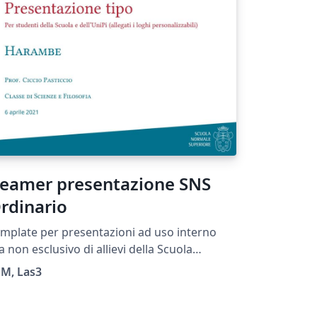
eamer presentazione SNS
rdinario
mplate per presentazioni ad uso interno
 non esclusivo di allievi della Scuola
rmale Superiore di Pisa e dell'Università di
iM, Las3
sa (Modified from the UC Berkeley beamer
heme)