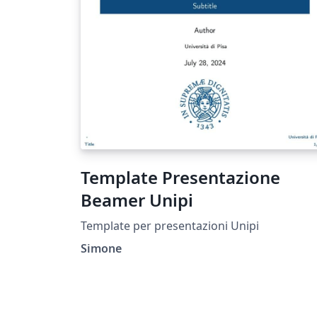
qualsiasi università. Al suo interno sono
presentati alcuni elementi che sono stati util
per la stesura della tesi. Ho inserito numero
commenti per agevolare le modifiche che si
voglio realizzare nella struttura della tesi. In
ogni caso, una breve ricerca consentirà di
modificarla secondo gusto (e necessità) mo
meglio di quanto abbia fatto io.
Template Presentazione
Beamer Unipi
Template per presentazioni Unipi
Simone