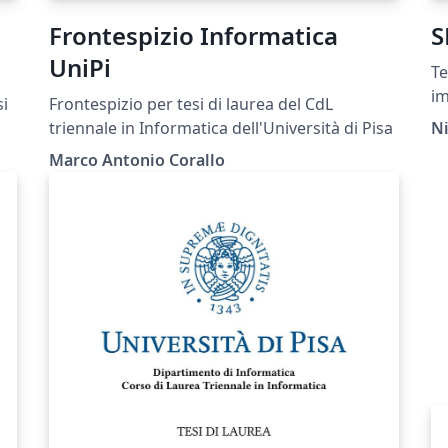
Frontespizio Informatica
S
UniPi
Te
im
si
Frontespizio per tesi di laurea del CdL
di
triennale in Informatica dell'Università di Pisa
N
no
Marco Antonio Corallo
di
i
do
la
ma