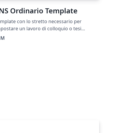
NS Ordinario Template
mplate con lo stretto necessario per
postare un lavoro di colloquio o tesi
gnitosamente impaginato secondo le
iM
rme tipografiche impartite dall'Università
 Pisa (tutti i dettagli e i link alla
cumentazione all'interno)