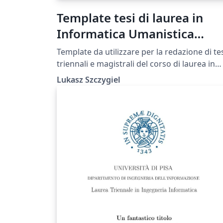
Template tesi di laurea in
Informatica Umanistica
(Università di Pisa)
Template da utilizzare per la redazione di te
triennali e magistrali del corso di laurea in
Informatica Umanistica. Composto seguendo
Lukasz Szczygiel
le rispettive linee guida sulla redazione degl
elaborati (https://infouma.fileli.unipi.it/wp-
content/uploads/2014/11/Regole_elaborati_
urea_triennale2009.pdf,
https://infouma.fileli.unipi.it/wp-
content/uploads/2014/11/Lineeguida_tesi_
gistrale.pdf)