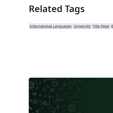
Related Tags
International Languages
University
Title Page