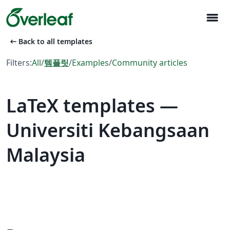
menu
arrow_left_alt
Back to all templates
Filters:
All
/
템플릿
/
Examples
/
Community articles
LaTeX templates —
Universiti Kebangsaan
Malaysia