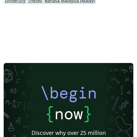
University
Theses
Bahasa Malaysia (Malay)
\begin
{
now
}
Discover why over 25 million