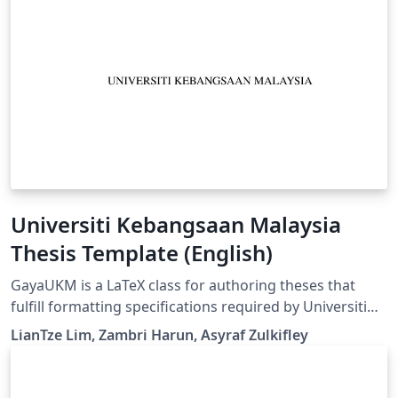
Universiti Kebangsaan Malaysia
Thesis Template (English)
GayaUKM is a LaTeX class for authoring theses that
fulfill formatting specifications required by Universiti
Kebangsaan Malaysia (UKM), Malaysia. It was
LianTze Lim, Zambri Harun, Asyraf Zulkifley
commissioned and endorsed by UKM's Centre for
Graduate Management. (v1.4 updated 19 May, 2019)