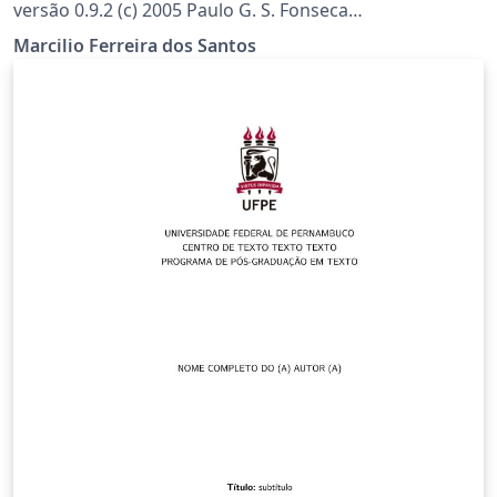
versão 0.9.2 (c) 2005 Paulo G. S. Fonseca
www.cin.ufpe.br/~paguso/ufpethesis
Marcilio Ferreira dos Santos