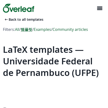
menu
arrow_left_alt
Back to all templates
Filters:
All
/
템플릿
/
Examples
/
Community articles
LaTeX templates —
Universidade Federal
de Pernambuco (UFPE)