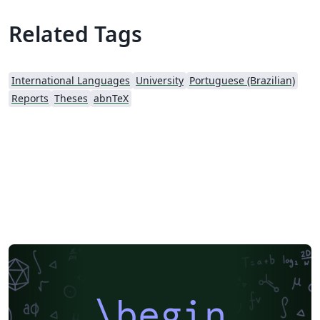
catalografica.
Related Tags
International Languages
University
Portuguese (Brazilian)
Reports
Theses
abnTeX
\begin