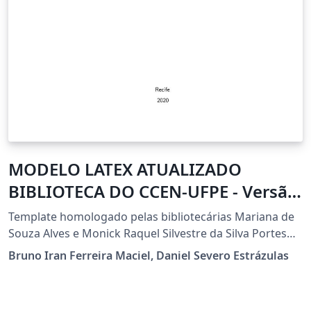
MODELO LATEX ATUALIZADO
BIBLIOTECA DO CCEN-UFPE - Versão
1.4 (16.10.2020)
Template homologado pelas bibliotecárias Mariana de
Souza Alves e Monick Raquel Silvestre da Silva Portes
do setor de Processamento Técnico da Biblioteca do
Bruno Iran Ferreira Maciel, Daniel Severo Estrázulas
CCEN - UFPE em 19/10/2020, padrão latex para
dissertações e teses, instruções disponíveis em:
https://www.ufpe.br/ccen/biblioteca/ficha-