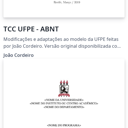
TCC UFPE - ABNT
Modificações e adaptações ao modelo da UFPE feitas
por João Cordeiro. Versão original disponibilizada como
template do latex. Este modelo foi criado para servir de
João Cordeiro
exemplo de formato, não devendo seu código ser
utilizado como referência de formatação. PLAIN: O
código é uma adaptação de uma adaptação. Funciona,
mas está cheio de gambiarras.