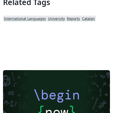
Related Tags
International Languages
University
Reports
Catalan
\begin
{
now
}