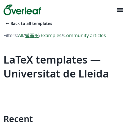
menu
arrow_left_alt
Back to all templates
Filters:
All
/
템플릿
/
Examples
/
Community articles
LaTeX templates —
Universitat de Lleida
Recent