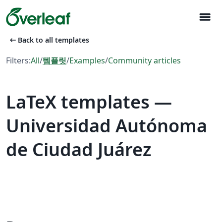
menu
arrow_left_alt
Back to all templates
Filters:
All
/
템플릿
/
Examples
/
Community articles
LaTeX templates —
Universidad Autónoma
de Ciudad Juárez