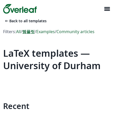
menu
arrow_left_alt
Back to all templates
Filters:
All
/
템플릿
/
Examples
/
Community articles
LaTeX templates —
University of Durham
Recent