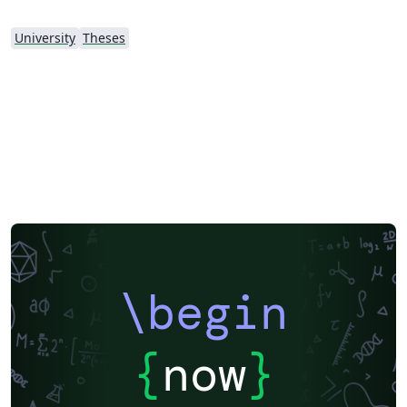
University
Theses
\begin
{
now
}