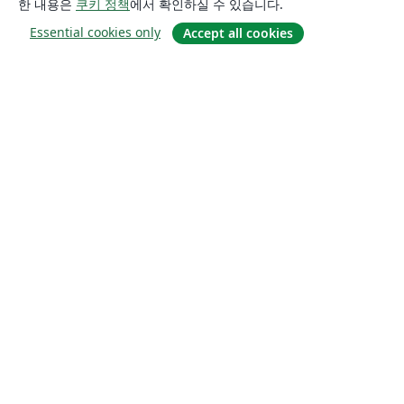
한 내용은
쿠키 정책
에서 확인하실 수 있습니다.
Essential cookies only
Accept all cookies
소개
About us
Careers
블로그
Solutions
For business
For universities
For government