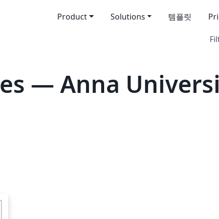
Product
Solutions
템플릿
Pr
Fil
es — Anna Universi