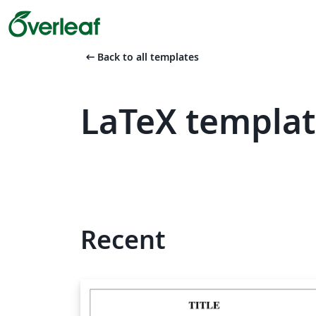
arrow_left_alt
Back to all templates
LaTeX templat
Recent