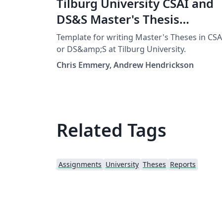
Tilburg University CSAI and
DS&S Master's Thesis
Template
Template for writing Master's Theses in CSA
or DS&amp;S at Tilburg University.
Chris Emmery, Andrew Hendrickson
Related Tags
Assignments
University
Theses
Reports