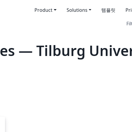
Product
Solutions
템플릿
Pr
Fil
es — Tilburg Univer