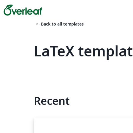
arrow_left_alt
Back to all templates
LaTeX templat
Recent