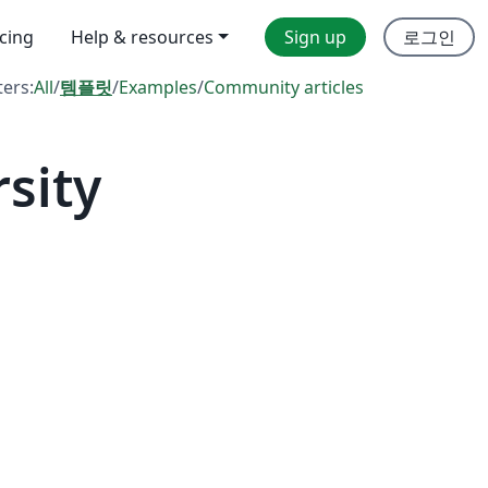
icing
Help & resources
Sign up
로그인
ters:
All
/
템플릿
/
Examples
/
Community articles
sity