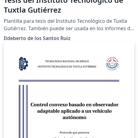
Tuxtla Gutiérrez
Plantilla para tesis del Instituto Tecnológico de Tuxtla
Gutiérrez. También puede ser usada en los informes de
avance semestrales agregando la opción 'informe'.
Ildeberto de los Santos Ruiz