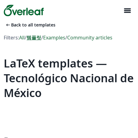
menu
arrow_left_alt
Back to all templates
Filters:
All
/
템플릿
/
Examples
/
Community articles
LaTeX templates —
Tecnológico Nacional de
México