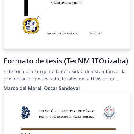
Formato de tesis (TecNM ITOrizaba)
Este formato surge de la necesidad de estandarizar la
presentación de tesis doctorales de la División de
Estudios de Posgrado e Investigación (DEPI) del
Marco del Moral, Oscar Sandoval
Tecnológico Nacional de México (TecNM) a través del
Instituto Tecnológico de Orizaba (ITO). Para más
información, consultar:
https://github.com/marcodelmoral/Formato-de-tesis-
doctoral