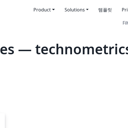
Product
Solutions
템플릿
Pr
Fil
es — technometric