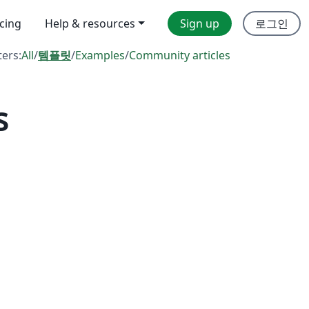
icing
Help & resources
Sign up
로그인
ters:
All
/
템플릿
/
Examples
/
Community articles
s