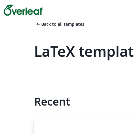
arrow_left_alt
Back to all templates
LaTeX templat
Recent