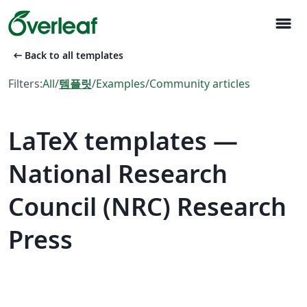
menu
arrow_left_alt
Back to all templates
Filters:
All
/
템플릿
/
Examples
/
Community articles
LaTeX templates —
National Research
Council (NRC) Research
Press