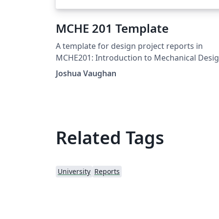
MCHE 201 Template
A template for design project reports in
MCHE201: Introduction to Mechanical Desi
at the University of Louisiana at Lafayette. F
Joshua Vaughan
more information on the class, see:
http://www.ucs.louisiana.edu/~jev9637/MC
201.html
Related Tags
University
Reports