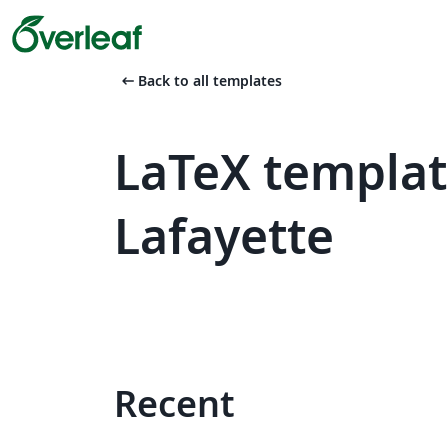
arrow_left_alt
Back to all templates
LaTeX templat
Lafayette
Recent