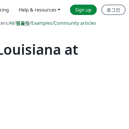
icing
Help & resources
Sign up
로그인
ters:
All
/
템플릿
/
Examples
/
Community articles
Louisiana at