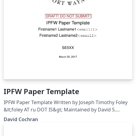
IPFW Paper Template
IPFW Paper Template Written by Joseph Timothy Foley
&lt;foley AT ru DOT IS&gt; Maintained by David S.
Cochran &lt;cochrand AT ipfw DOT edu&gt;
David Cochran