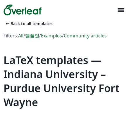
menu
arrow_left_alt
Back to all templates
Filters:
All
/
템플릿
/
Examples
/
Community articles
LaTeX templates —
Indiana University –
Purdue University Fort
Wayne