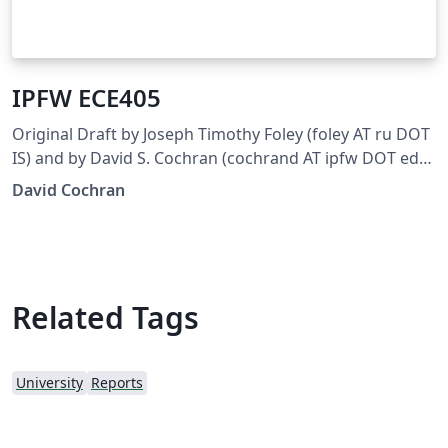
IPFW ECE405
Original Draft by Joseph Timothy Foley (foley AT ru DOT
IS) and by David S. Cochran (cochrand AT ipfw DOT edu)
Updated for ECE405 by Joseph Smith (smitjj09 AT
David Cochran
students DOT ipfw DOT edu)
Related Tags
University
Reports