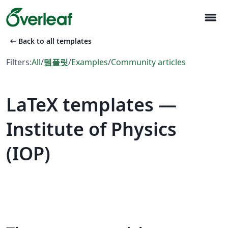
menu
arrow_left_alt
Back to all templates
Filters:
All
/
템플릿
/
Examples
/
Community articles
LaTeX templates —
Institute of Physics
(IOP)