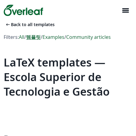
menu
arrow_left_alt
Back to all templates
Filters:
All
/
템플릿
/
Examples
/
Community articles
LaTeX templates —
Escola Superior de
Tecnologia e Gestão