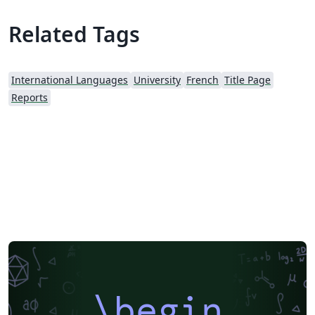
Related Tags
International Languages
University
French
Title Page
Reports
\begin