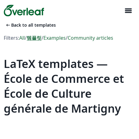
menu
arrow_left_alt
Back to all templates
Filters:
All
/
템플릿
/
Examples
/
Community articles
LaTeX templates —
École de Commerce et
École de Culture
générale de Martigny