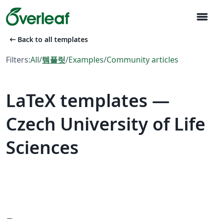
menu
arrow_left_alt
Back to all templates
Filters:
All
/
템플릿
/
Examples
/
Community articles
LaTeX templates —
Czech University of Life
Sciences