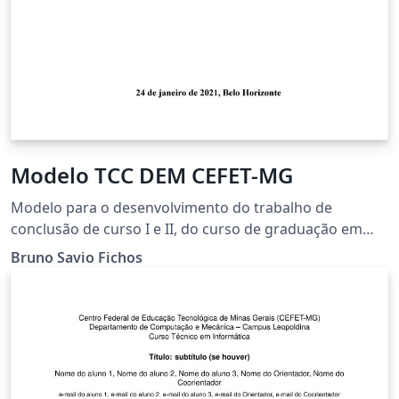
Modelo TCC DEM CEFET-MG
Modelo para o desenvolvimento do trabalho de
conclusão de curso I e II, do curso de graduação em
Engenharia Mecânica do Centro Federal de Educação
Bruno Savio Fichos
Tecnológica de Minas Gerais do Campus II em Belo
Horizonte Minas Gerais. Dúvidas, erros ou sugestões?
Entre em contato com o DEM ou me procure no
linkedIn: https://www.linkedin.com/in/brunofichos/
Aproveite, e bons trabalhos