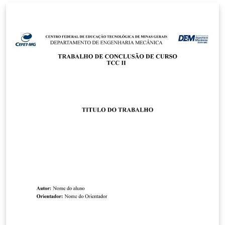
https://github.com/lucasmsoares96/Template-
Monografia-CEFET-MG