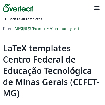
menu
arrow_left_alt
Back to all templates
Filters:
All
/
템플릿
/
Examples
/
Community articles
LaTeX templates —
Centro Federal de
Educação Tecnológica
de Minas Gerais (CEFET-
MG)