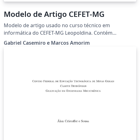
Modelo de Artigo CEFET-MG
Modelo de artigo usado no curso técnico em
informática do CEFET-MG Leopoldina. Contém
instruções a respeito da utilização. Article template
Gabriel Casemiro e Marcos Amorim
used in the technical course in computer science of the
CEFET-MG Leopoldina. Contains instructions for use.