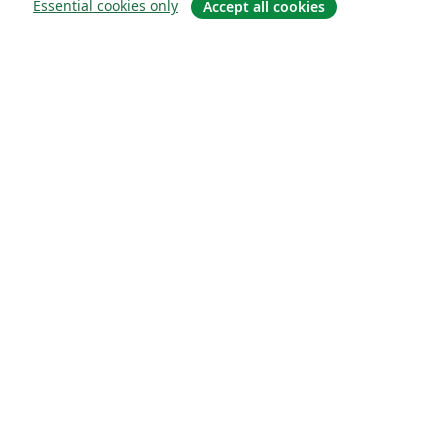
Essential cookies only
Accept all cookies
소개
About us
Careers
블로그
Solutions
For business
For universities
For government
For publishers
Customer stories