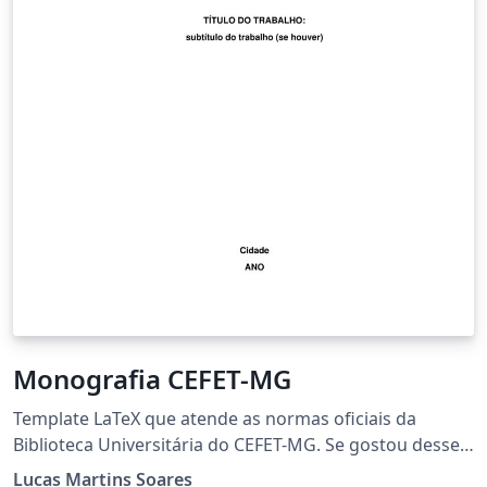
Monografia CEFET-MG
Template LaTeX que atende as normas oficiais da
Biblioteca Universitária do CEFET-MG. Se gostou desse
template, deixe sua estrela no GitHub:
Lucas Martins Soares