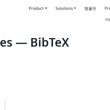
Product
Solutions
템플릿
Pr
Fil
es — BibTeX