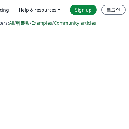
icing
Help & resources
Sign up
로그인
ters:
All
/
템플릿
/
Examples
/
Community articles