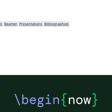
n
Beamer
Presentations
Bibliographies
\begin
{
now
}