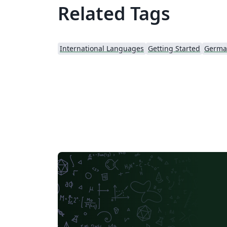
Related Tags
International Languages
Getting Started
Germa