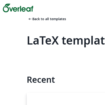
arrow_left_alt
Back to all templates
LaTeX templat
Recent