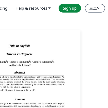
icing
Help & resources
Sign up
로그인