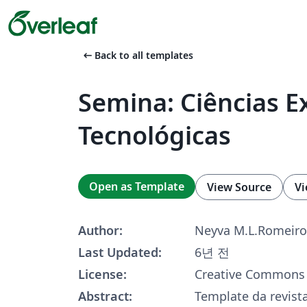
arrow_left_alt
Back to all templates
Semina: Ciências E
Tecnológicas
Open as Template
View Source
Vi
Author:
Neyva M.L.Romeiro
Last Updated:
6년 전
License:
Creative Commons 
Abstract:
Template da revist