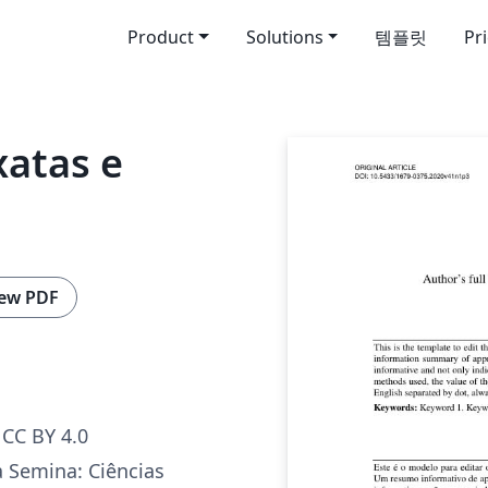
Product
Solutions
템플릿
Pr
xatas e
ew PDF
CC BY 4.0
a Semina: Ciências