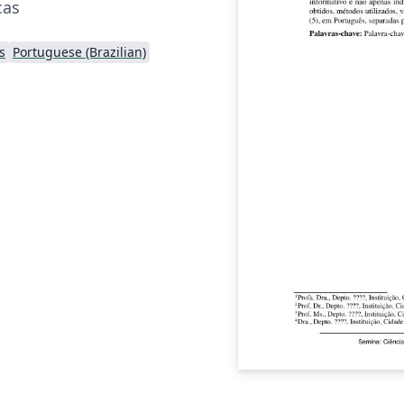
cas
s
Portuguese (Brazilian)