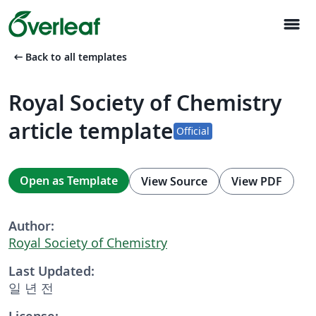
menu
arrow_left_alt
Back to all templates
Royal Society of Chemistry
article template
Official
Open as Template
View Source
View PDF
Author:
Royal Society of Chemistry
Last Updated:
일 년 전
License: