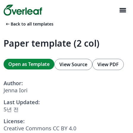
menu
arrow_left_alt
Back to all templates
Paper template (2 col)
Open as Template
View Source
View PDF
Author:
Jenna Iori
Last Updated:
5년 전
License:
Creative Commons CC BY 4.0