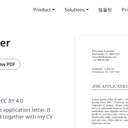
Product
Solutions
템플릿
Pr
ter
ew PDF
CC BY 4.0
 application letter. It
d together with my CV