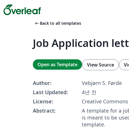
arrow_left_alt
Back to all templates
Job Application let
Open as Template
View Source
Vi
Author:
Vebjørn S. Førde
Last Updated:
4년 전
License:
Creative Commons 
Abstract:
A template for a job
is meant to be use
template.