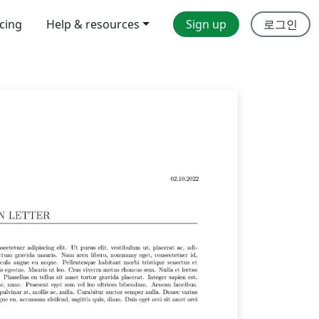
icing
Help & resources
Sign up
로그인