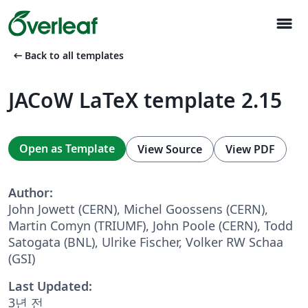
menu
arrow_left_alt
Back to all templates
JACoW LaTeX template 2.15
Open as Template
View Source
View PDF
Author:
John Jowett (CERN), Michel Goossens (CERN),
Martin Comyn (TRIUMF), John Poole (CERN), Todd
Satogata (BNL), Ulrike Fischer, Volker RW Schaa
(GSI)
Last Updated:
3년 전