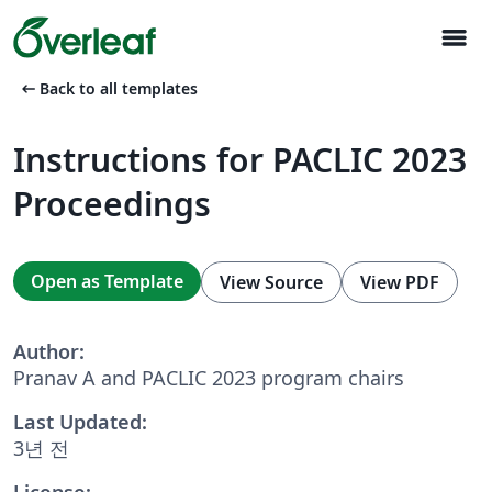
menu
arrow_left_alt
Back to all templates
Instructions for PACLIC 2023
Proceedings
Open as Template
View Source
View PDF
Author:
Pranav A and PACLIC 2023 program chairs
Last Updated:
3년 전
License: