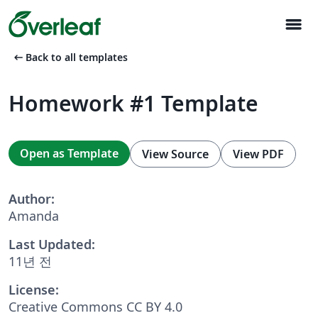
menu
arrow_left_alt
Back to all templates
Homework #1 Template
Open as Template
View Source
View PDF
Author:
Amanda
Last Updated:
11년 전
License:
Creative Commons CC BY 4.0