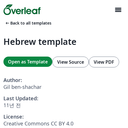
menu
arrow_left_alt
Back to all templates
Hebrew template
Open as Template
View Source
View PDF
Author:
Gil ben-shachar
Last Updated:
11년 전
License:
Creative Commons CC BY 4.0