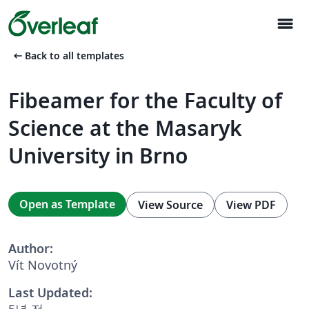
menu
arrow_left_alt
Back to all templates
Fibeamer for the Faculty of
Science at the Masaryk
University in Brno
Open as Template
View Source
View PDF
Author:
Vít Novotný
Last Updated:
5년 전