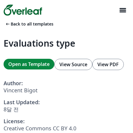
menu
arrow_left_alt
Back to all templates
Evaluations type
Open as Template
View Source
View PDF
Author:
Vincent Bigot
Last Updated:
8달 전
License:
Creative Commons CC BY 4.0