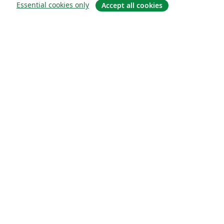
Essential cookies only
Accept all cookies
소개
About us
Careers
블로그
Solutions
For business
For universities
For government