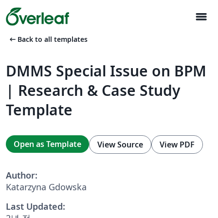
menu
arrow_left_alt
Back to all templates
DMMS Special Issue on BPM
| Research & Case Study
Template
Open as Template
View Source
View PDF
Author:
Katarzyna Gdowska
Last Updated:
2년 전