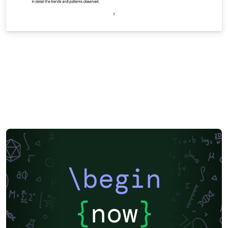
\begin
{
now
}